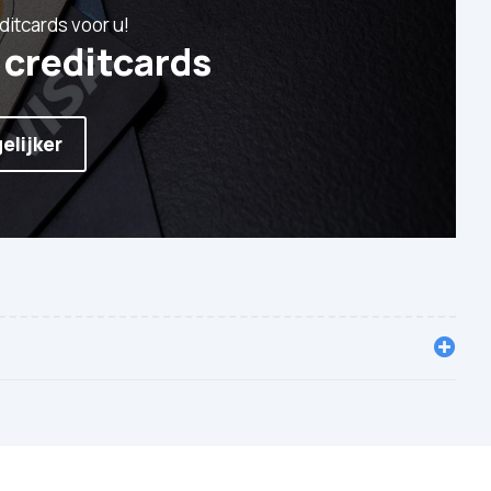
ditcards voor u!
e creditcards
elijker