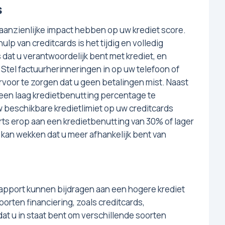
s
 aanzienlijke impact hebben op uw krediet score.
lp van creditcards is het tijdig en volledig
 dat u verantwoordelijk bent met krediet, en
Stel factuurherinneringen in op uw telefoon of
oor te zorgen dat u geen betalingen mist. Naast
m een laag kredietbenutting percentage te
w beschikbare kredietlimiet op uw creditcards
rts erop aan een kredietbenutting van 30% of lager
kan wekken dat u meer afhankelijk bent van
rapport kunnen bijdragen aan een hogere krediet
orten financiering, zoals creditcards,
dat u in staat bent om verschillende soorten